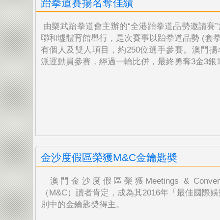
跆拳道賽揚名奪佳績
由樂武跆拳道會主辦的“全港跆拳道品勢邀請賽”
聯和墟體育館舉行，是次賽事以跆拳道品勢 (套拳
有個人及雙人項目，約250位選手參賽。澳門揚
派運動員參賽，經過一輪比併，最終勇奪3金3銀
金沙度假區榮獲M&C金鑰匙奬
澳門金沙度假區榮獲Meetings & Conven
（M&C）讀者肯定，成為其2016
年「最佳國際娛
別中的金鑰匙奬得主。