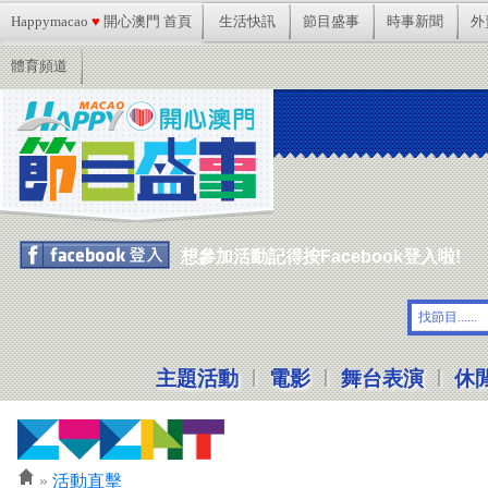
Happymacao
♥
開心澳門 首頁
生活快訊
節目盛事
時事新聞
外
體育頻道
想參加活動記得按Facebook登入啦!
|
|
|
主題活動
電影
舞台表演
休
»
活動直擊