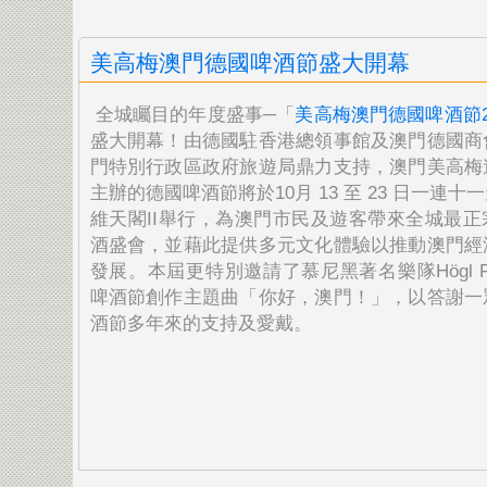
美高梅澳門德國啤酒節盛大開幕
全城矚目的年度盛事─「
美高梅澳門德國啤酒節2
盛大開幕！由德國駐香港總領
事館及澳門德國商
門特別行政區政府旅遊局鼎力支持，澳
門美高梅
主辦的德國啤酒節將於10月 13 至 23 日一連十
維天閣II舉行，為澳門市民及遊客帶來全城
最正
酒盛會，並藉此提供多元文化體驗以推動澳門經
發展。本屆更特別邀請了慕尼黑著名樂隊Högl Fun
啤酒節創作主題曲「你好，澳門！」，以答謝一
酒節多年來的支持及愛戴。