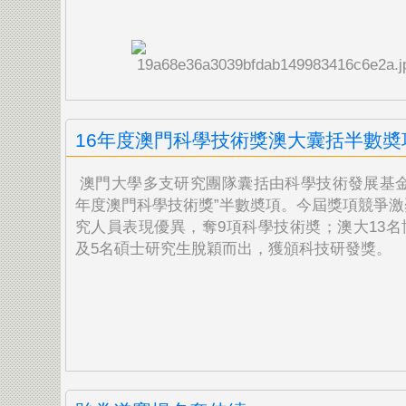
16年度澳門科學技術獎澳大囊括半數奬
澳門大學多支研究團隊囊括由科學技術發展基金頒
年度澳門科學技術獎”半數奬項。今屆獎項競爭激
究人員表現優異，奪9項科學技術奬；澳大13名
及5名碩士研究生脫穎而出，獲頒科技研發獎。