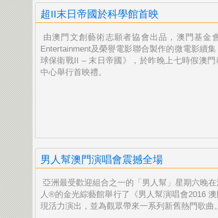
超II末日帝國於科學館首映
由澳門文創藝術志願者協會出品，澳門基金會
Entertainment及榮譽電影聯合製作的微電影續
球保衛戰II – 末日帝國》，於昨晚上七時假澳
中
心舉行首映禮。
男人幫澳門演唱會震撼全場
亞洲最受歡迎組合之一的「男人幫」星期六晚在
人®的金
光綜藝館舉行了《男人幫演唱會2016 
現活力演出，並為觀眾帶來一系列新舊熱門歌曲