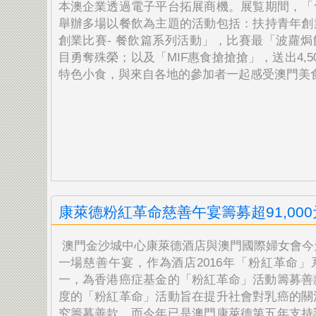
本澳企業透過電子平台拓展商機。展覧期間，「
舉辦多場以餐飲為主題的活動包括：扶持青年創
創業比賽- 餐飲篇系列活動」，比賽最「波蘿焗
目勇奪殊榮；以及「MIF惠食搶搶搶」，送出4,5
特色小食，與來自各地的參加者一起感受澳門美
康萊德粉紅革命慈善午宴籌募超91,000
澳門金沙城中心康萊德酒店與澳門國際婦女會今
一場慈善
午宴，作為酒店2016年「粉紅革命
一，
為香港癌症基金的「粉紅革命」活動籌募善
度的「
粉紅革命」活動旨在提升社會對乳癌的關
究籌募善款，
而今年已是澳門康萊德第五年支持