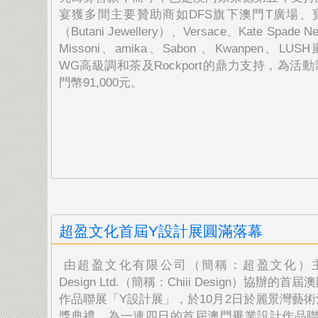
宴獲多間主要贊助商如
DFS旗下澳門T廣場、
（Butani Jewellery）、Versace、Kate Spade N
Missoni、amika、Sabon 、Kwanpen、LUS
WG高級調和茶及Rockport的鼎力支持，
為活動
門幣91,000元。
超盈文化首屆Y設計展圓滿落幕
由超盈文化有限公司（簡稱：超盈文化）主辦，
Design Ltd.（簡稱：Chiii Design）協辦的
作品聯展「Y設計展」，於10月2日於麗景灣藝
獎典禮，為一連四日的首屆澳門畢業設計作品聯