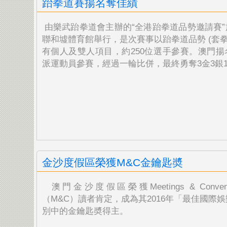
跆拳道賽揚名奪佳績
由樂武跆拳道會主辦的“全港跆拳道品勢邀請賽”
聯和墟體育館舉行，是次賽事以跆拳道品勢 (套拳
有個人及雙人項目，約250位選手參賽。澳門揚
派運動員參賽，經過一輪比併，最終勇奪3金3銀
金沙度假區榮獲M&C金鑰匙奬
澳門金沙度假區榮獲Meetings & Conven
（M&C）讀者肯定，成為其2016
年「最佳國際娛
別中的金鑰匙奬得主。