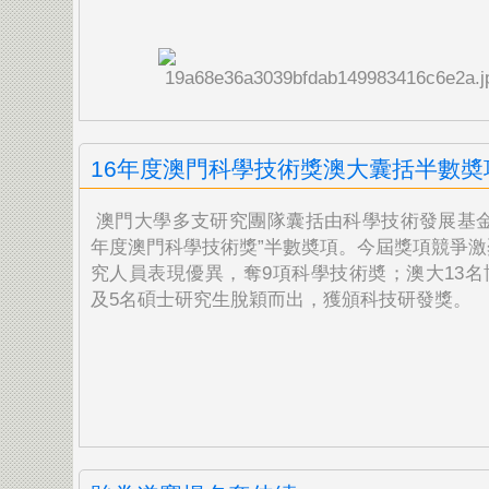
16年度澳門科學技術獎澳大囊括半數奬
澳門大學多支研究團隊囊括由科學技術發展基金頒
年度澳門科學技術獎”半數奬項。今屆獎項競爭激
究人員表現優異，奪9項科學技術奬；澳大13名
及5名碩士研究生脫穎而出，獲頒科技研發獎。