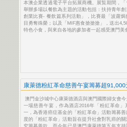
本澳企業透過電子平台拓展商機。展覧期間，「
舉辦多場以餐飲為主題的活動包括：扶持青年創
創業比賽- 餐飲篇系列活動」，比賽最「波蘿焗
目勇奪殊榮；以及「MIF惠食搶搶搶」，送出4,5
特色小食，與來自各地的參加者一起感受澳門美
康萊德粉紅革命慈善午宴籌募超91,000
澳門金沙城中心康萊德酒店與澳門國際婦女會今
一場慈善
午宴，作為酒店2016年「粉紅革命
一，
為香港癌症基金的「粉紅革命」活動籌募善
度的「
粉紅革命」活動旨在提升社會對乳癌的關
究籌募善款，
而今年已是澳門康萊德第五年支持