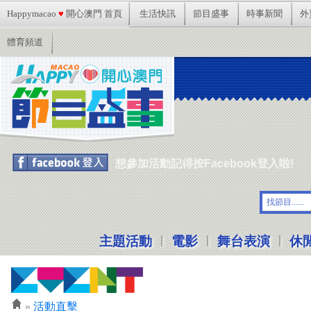
Happymacao
♥
開心澳門 首頁
生活快訊
節目盛事
時事新聞
外
體育頻道
想參加活動記得按Facebook登入啦!
|
|
|
主題活動
電影
舞台表演
休
»
活動直擊