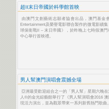
超II末日帝國於科學館首映
由澳門文創藝術志願者協會出品，澳門基金會
Entertainment及榮譽電影聯合製作的微電影續
球保衛戰II – 末日帝國》，於昨晚上七時假澳
中
心舉行首映禮。
男人幫澳門演唱會震撼全場
亞洲最受歡迎組合之一的「男人幫」星期六晚在
人®的金
光綜藝館舉行了《男人幫演唱會2016 
現活力演出，並為觀眾帶來一系列新舊熱門歌曲