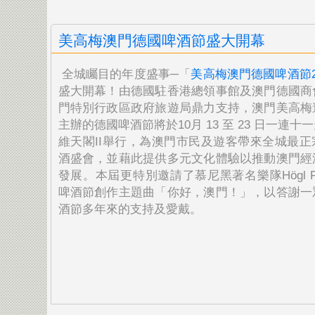
美高梅澳門德國啤酒節盛大開幕
全城矚目的年度盛事─「
美高梅澳門德國啤酒節2
盛大開幕！由德國駐香港總領
事館及澳門德國商
門特別行政區政府旅遊局鼎力支持，澳
門美高梅
主辦的德國啤酒節將於10月 13 至 23 日一連十
維天閣II舉行，為澳門市民及遊客帶來全城
最正
酒盛會，並藉此提供多元文化體驗以推動澳門經
發展。本屆更特別邀請了慕尼黑著名樂隊Högl Fun
啤酒節創作主題曲「你好，澳門！」，以答謝一
酒節多年來的支持及愛戴。