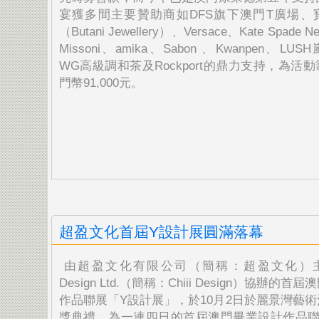
宴獲多間主要贊助商如
DFS旗下澳門T廣場、
（Butani Jewellery）、Versace、Kate Spade N
Missoni、amika、Sabon 、Kwanpen、LUS
WG高級調和茶及Rockport的鼎力支持，
為活動
門幣91,000元。
超盈文化首屆Y設計展圓滿落幕
由超盈文化有限公司（簡稱：超盈文化）主辦，
Design Ltd.（簡稱：Chiii Design）協辦的
作品聯展「Y設計展」，於10月2日於麗景灣藝
獎典禮，為一連四日的首屆澳門畢業設計作品聯