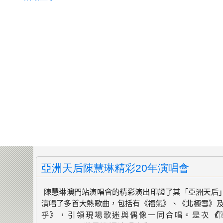
亞洲天后陳慧琳精彩20年演唱會
陳慧琳澳門站演唱會的精彩演出印證了其「亞洲天后
演唱了多首大熱歌曲，包括
有
《
福氣
》
、
《
北極雪
》
乎
》
，引領現場歌迷與偶像一同合唱。是次
《