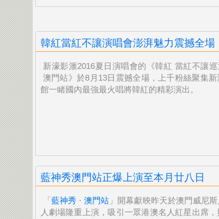
韓紅當紅不讓演唱會澎湃魅力震撼全場
新濠影滙2016夏
日演唱會的《韓紅 當紅不讓巡
澳門站》於8月13日震撼全場，上千粉絲聚集新
館一睹國內
最強最火唱將韓紅的精彩演出。
藍神秀澳門站正爆上演至本月廿八日
「
藍神秀 · 澳門站
」開幕獻映昨天於澳門威尼斯
人劇場隆重上演，
吸引一眾港澳名人紅星出席，