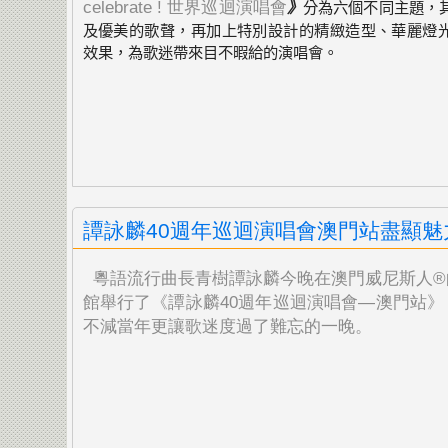
celebrate ! 世界巡迴演唱會
》
分為六個不同主題，
及優美的歌聲，
再加上特別設計的精緻造型、華麗燈
效果，
為歌迷帶來目不暇給的演唱會。
譚詠麟40週年巡迴演唱會澳門站盡顯魅
粵語流行曲長青樹譚詠麟今晚在澳門威尼斯人®
館舉行了
《譚詠麟40週年巡迴演唱會—澳門站》
不減當年更讓歌迷度過了難忘的一晚。