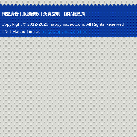
刊登廣告
|
服務條款
|
免責聲明
|
隱私權政策
CopyRight © 2012-
2026 happymacao.com. All Rights Reserved
ENet Macau Limited:
cs@happymacao.com