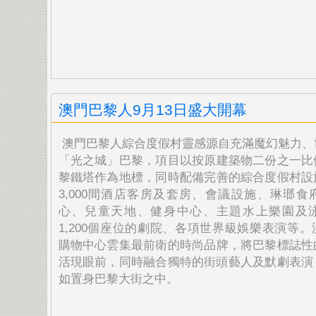
澳門巴黎人9月13日盛大開幕
澳門巴黎人綜合度假村靈感源自充滿魔幻魅力、
「
光之城」巴黎，項目以按原建築物二份之一比
黎鐵塔作為
地標，同時配備完善的綜合度假村設
3,000間酒店客
房及套房、會議設施、琳瑯食
心、兒童天地、健身中心、
主題水上樂園及
1,200個座位的劇院、各項世界級娛
樂表演等。
購物中心雲集最前衛的時尚品牌，
將巴黎標誌性
活現眼前，
同時融合獨特的街頭藝人及默劇表演
如置身巴黎大街之中。