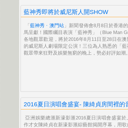
藍神秀即將於威尼斯人開SHOW
「
藍神秀 · 澳門站
」新聞發佈會8月8日於香港的LO
馬呈獻！國際矚目表演「藍神秀」（Blue Man G
各地觀眾歡迎，將於2016年8月11日至28
日在澳
的威尼斯人劇場限定公演！三位為人熟悉的「
藍
觀眾帶來狂野及娛樂無窮的晚上，勢必好評如潮
2016夏日演唱會盛宴- 陳綺貞房間裡的
亞洲娛樂總滙新濠影滙2016夏日演唱會盛宴
作才女陳綺貞在新濠影滙綜藝館揭開序幕，用歌