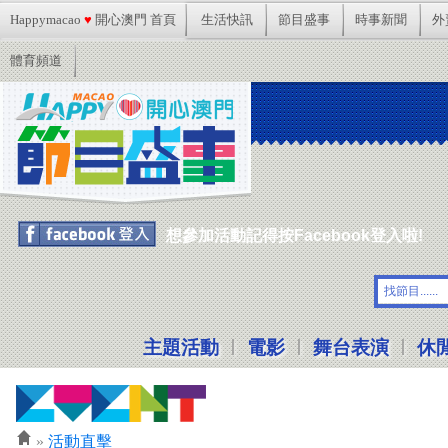
Happymacao
♥
開心澳門 首頁
生活快訊
節目盛事
時事新聞
外
體育頻道
想參加活動記得按Facebook登入啦!
|
|
|
主題活動
電影
舞台表演
休
»
活動直擊