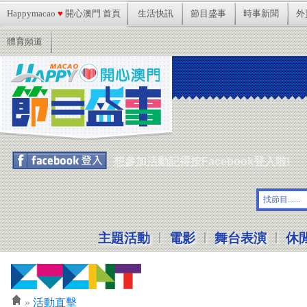
Happymacao
♥
開心澳門 首頁
生活快訊
節目盛事
時事新聞
外
體育頻道
想參加活動記得按Facebook登入啦!
|
|
|
主題活動
電影
舞台表演
休
»
活動直擊