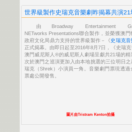
世界級製作史瑞克音樂劇昨揭幕共演21
由Broadway Entertainment 
NETworks Presentations聯合製作，
並榮獲澳門
政府文化局鼎力支持的世界級製作－《
史瑞克音
正式揭幕。由即日起至2016年8月7日，《
史瑞克
澳門威尼斯人®的威尼斯人劇場呈獻共21場的精
次於澳門之巡演更加入由本地挑選的三位明日之
瑞克（Shrek）小演員一角。音樂劇門票現透
票處公開發售。
圖片由
Tristram Kenton
拍攝