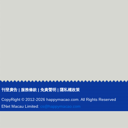
刊登廣告
|
服務條款
|
免責聲明
|
隱私權政策
CopyRight © 2012-
2026 happymacao.com. All Rights Reserved
ENet Macau Limited:
cs@happymacao.com