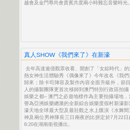
越會及金門尊尚會貴賓共度兩小時難忘音樂時光
真人SHOW《我們來了》在新濠
去年高達逾億觀眾收看、
開創了「女綜時代」的
熱女神生活體驗秀《偶像來了》
今年改名《我們
歸來；
除卡司陣容及製作內容全面升級外，節目
人的攝製團隊
更首次移師到澳門特別行政區拍攝
娛樂之都– 澳門之必遊地標作為主要拍攝場地，
譽為亞洲娛樂總滙的全新綜合娛樂度假村新濠影
濠天地全球最大型及最壯觀之水上匯演《水舞間
神及兩位男神隊長三日兩夜的比拼定於7月22日
8:20在湖南衛視播出。