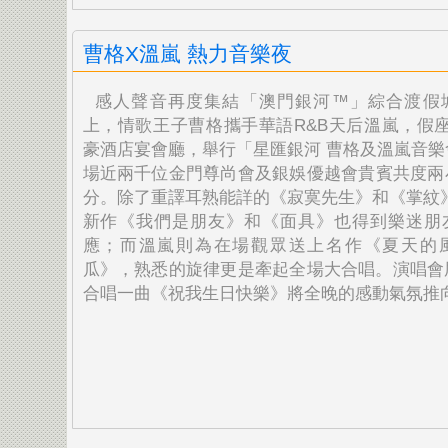
曹格X溫嵐 熱力音樂夜
感人聲音再度集結「澳門銀河™」綜合渡假
上，
情歌王子曹格攜手華語R&B天后溫嵐，假座
豪酒店宴會
廳，舉行「星匯銀河 曹格及溫嵐音樂
場近兩千位金門尊尚會及銀娛優越會貴賓共度兩
分。
除了重譯耳熟能詳的《寂寞先生》和《掌紋》
新作《我們是朋友》和《面具》也得到樂迷朋
應；
而溫嵐則為在場觀眾送上名作《夏天的
瓜》，
熟悉的旋律更是牽起全場大合唱。演唱會
合唱一曲《
祝我生日快樂》將全晚的感動氣氛推