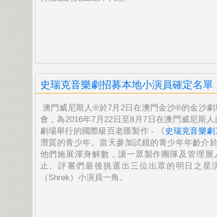
史瑞克音樂劇招募本地小演員確定名單
澳門威尼斯人®於7月2日在澳門金沙®的金沙
會，
為2016年7月22日至8月7日在澳門威尼斯
劇場
舉行的國際級百老匯製作 - 《
史瑞克音樂劇
潛質的青少年。
當天參加試鏡的青少年年齡介於
他們施展渾身解數，
讓一眾製作團隊及管理層
止。
評審們最後挑選出三位出眾的明日之星
（Shrek）小
演員一角。