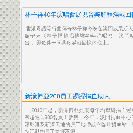
林子祥40年演唱會展現音樂歷程滿載回
香港粵語流行曲傳奇林子祥今晚在澳門威尼斯人
館帶來《
林子祥越唱越響40年演唱會－澳門
出， 與歌迷一同共度滿載回憶的晚上。
新濠博亞200員工踴躍捐血助人
自2013年起，新濠博亞娛樂每年均舉辦捐血運
有超過
1,300名員工參與。今年，
澳門捐血中心
濠影滙及新濠天地的員工地帶設立臨時捐血
站，
持活動的員工絡繹不絕。