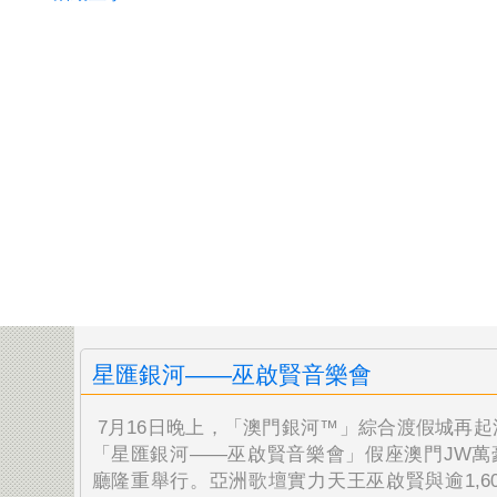
星匯銀河——巫啟賢音樂會
7月16日晚上，「澳門銀河™」
綜合渡假城再起
「星匯銀河——巫啟賢音樂會」假座澳門
JW
廳隆重舉行。亞洲歌壇實力天王巫啟賢與逾1,
6