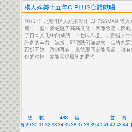
棋人娛樂十五年C-PLUS合體獻唱
2016 年，澳門棋人娛樂製作 CHESSMAN 邁
週年，歷年所經歷了高
高低低，困難險阻，因此
了日本文化中的成語 -「七転八起」，意指人生
許多的辛勞、波折，即便跌倒無數次，但終究要
百折不饒，跌倒再多，最後那回必能爬起，唯有
倒的精神，先能實現最初的夢想！
總數:
488
篇
首
頁
29
30
31
32
33
34
35
36
37
38
39
40
41
42
43
44