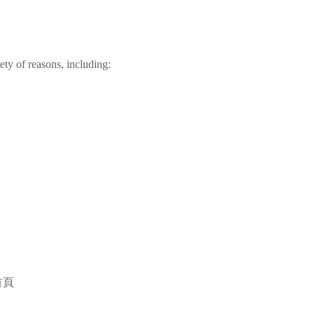
ty of reasons, including:
。
首頁