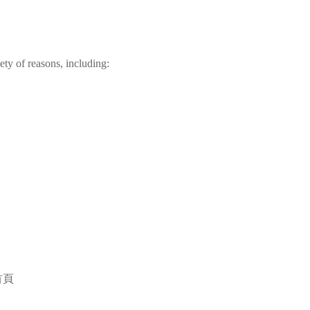
ty of reasons, including:
。
首頁