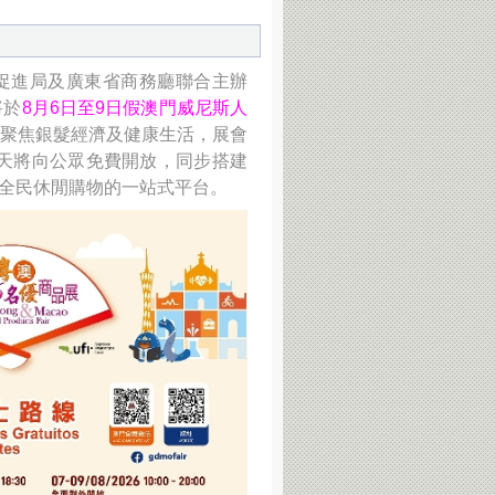
促進局及廣東省商務廳聯合主辦
將於
8月6日至9日假澳門威尼斯人
聚焦銀髮經濟及健康生活，展會
三天將向公眾免費開放，同步搭建
與全民休閒購物的一站式平台。