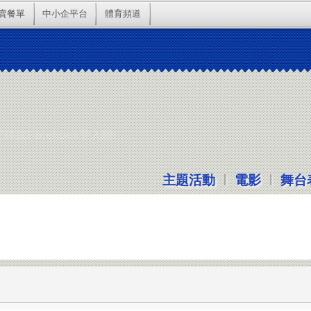
賣餐單
中小企平台
體育頻道
按Facebook登入啦!
|
|
主題活動
電影
舞台