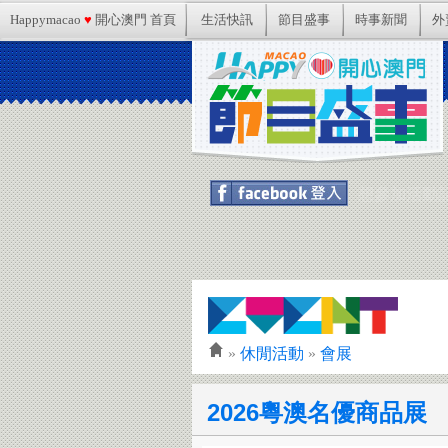
Happymacao
♥
開心澳門 首頁
生活快訊
節目盛事
時事新聞
外
想參加活動記得
»
休閒活動
»
會展
2026粵澳名優商品展