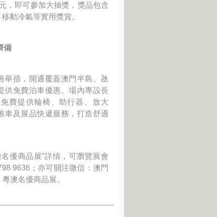
澳門元，即可參加大抽獎，獎品包含
、移動冷氣等實用獎賞。
齊備
善舉措，開通覆蓋澳門半島、氹
提供免費泊車優惠。場內專設長
，免費提供輪椅、助行器、放大
推車及展品快遞服務，打造舒適
粵澳名優商品展”詳情，可瀏覽展會
798 9636；亦可關注微信：澳門
書：粵澳名優商品展。