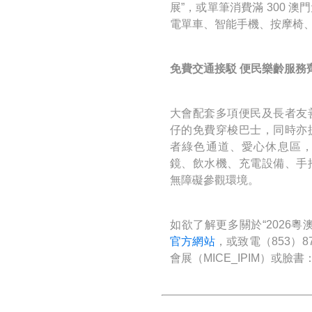
展”，或單筆消費滿 300 
電單車、智能手機、按摩椅
免費交通接駁 便民樂齡服務
大會配套多項便民及長者友
仔的免費穿梭巴士，同時亦
者綠色通道、愛心休息區
鏡、飲水機、充電設備、手
無障礙參觀環境。
如欲了解更多關於“2026
官方網站
，或致電（853）8
會展（MICE_IPIM）或臉