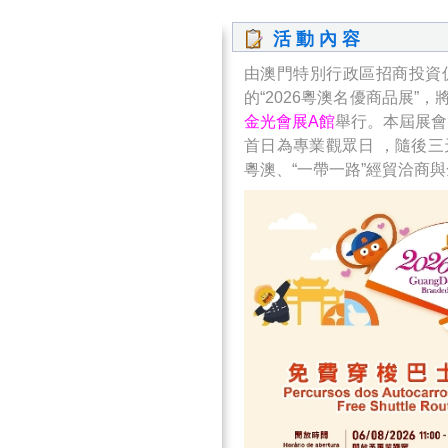
活 動 內 容
由澳門特別行政區招商投資
的“2026粵澳名優商品展”，
金光會展A館
舉行。本屆展會
首日為專業觀眾日 ，隨後
粵澳、“一帶一路”經貿洽商