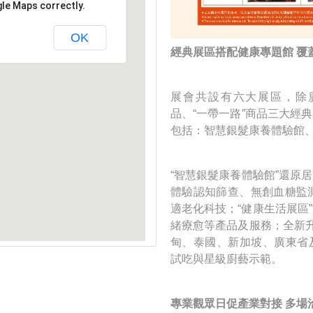
gle Maps correctly.
OK
經典展區搭配健康專題館 覆
展會共設有六大展區，除
品、“一帶一路”商品三大經
包括：智慧銀髮康養體驗館
“智慧銀髮康養體驗館”還原
體驗認知篩查、無創血糖監測
適老化科技；“健康生活展區
緒療愈等產品及服務；全新升
甸、泰國、新加坡、廣東省
試吃與星級廚藝示範。
專業觀眾日促產業對接 多場