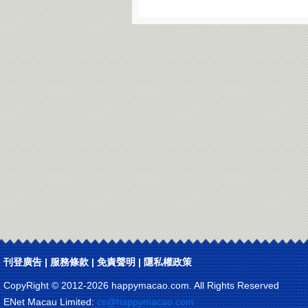
刊登廣告
|
服務條款
|
免責聲明
|
隱私權政策
CopyRight © 2012-
2026 happymacao.com. All Rights Reserved
ENet Macau Limited:
cs@happymacao.com