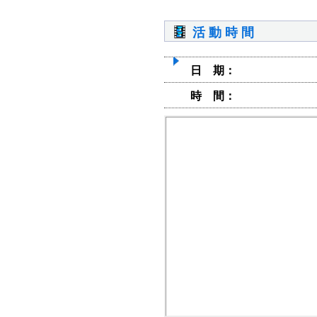
活 動 時 間
日 期：
時 間：