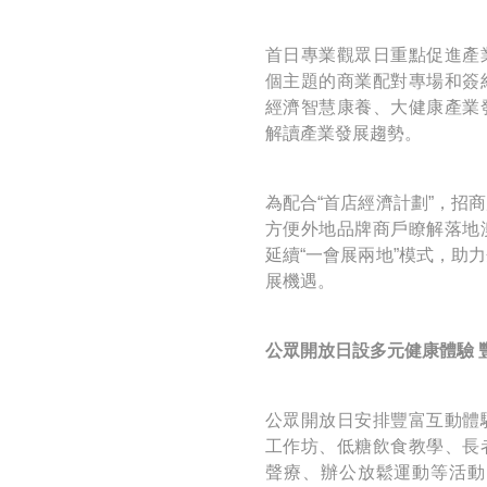
首日專業觀眾日重點促進產
個主題的商業配對專場和簽
經濟智慧康養、大健康產業
解讀產業發展趨勢。
為配合“首店經濟計劃”，招
方便外地品牌商戶瞭解落地
延續“一會展兩地”模式，助
展機遇。
公眾開放日設多元健康體驗 
公眾開放日安排豐富互動體
工作坊、低糖飲食教學、長
聲療、辦公放鬆運動等活動