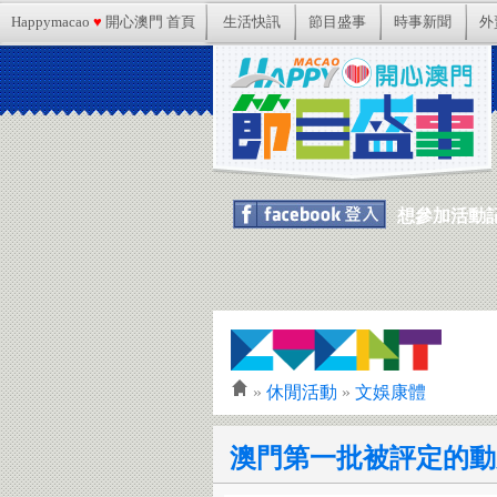
Happymacao
♥
開心澳門 首頁
生活快訊
節目盛事
時事新聞
外
想參加活動記得
»
休閒活動
»
文娛康體
澳門第一批被評定的動