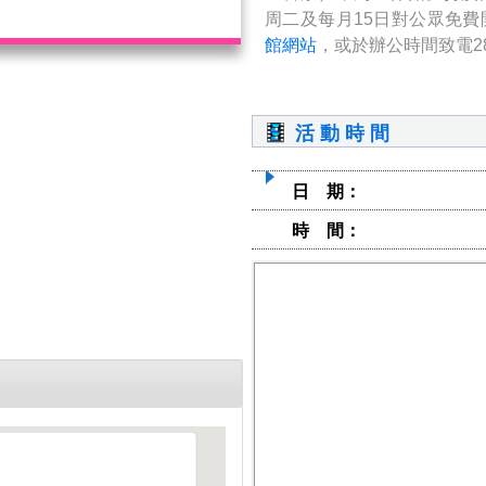
周二及每月15日對公眾免
館網站
，或於辦公時間致電283
活 動 時 間
日 期：
時 間：