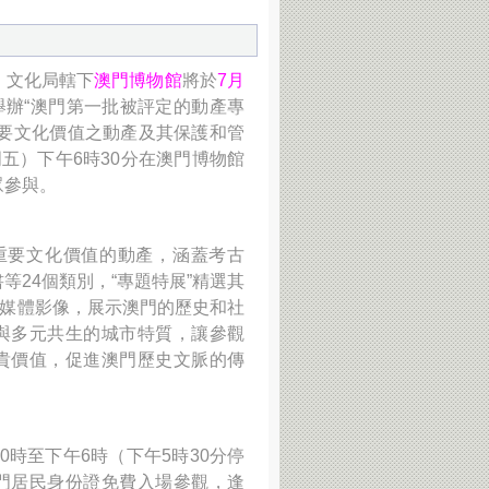
，文化局轄下
澳門博物館
將於
7月
舉辦“澳門第一批被評定的動產專
重要文化價值之動產及其保護和管
周五）下午6時30分在澳門博物館
眾參與。
具重要文化價值的動產，涵蓋考古
等24個類別，“專題特展”精選其
多媒體影像，展示澳門的歷史和社
與多元共生的城市特質，讓參觀
貴價值，促進澳門歷史文脈的傳
0時至下午6時（下午5時30分停
門居民身份證免費入場參觀，逢