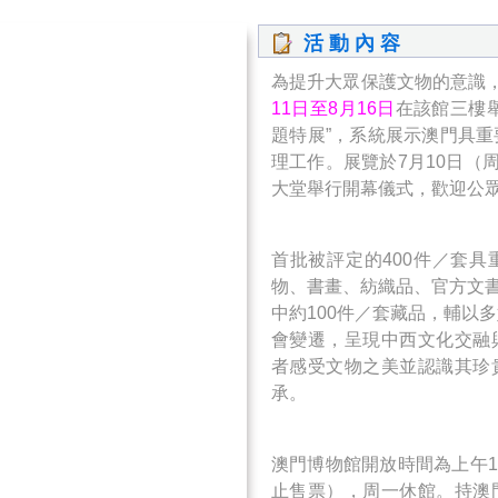
活 動 內 容
為提升大眾保護文物的意識
11日至8月16日
在該館三樓
題特展”，系統展示澳門具
理工作。展覽於7月10日（
大堂舉行開幕儀式，歡迎公
首批被評定的400件／套
物、書畫、紡織品、官方文書
中約100件／套藏品，輔以
會變遷，呈現中西文化交融
者感受文物之美並認識其珍
承。
澳門博物館開放時間為上午1
止售票），周一休館。持澳