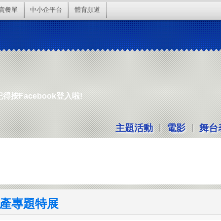
賣餐單
中小企平台
體育頻道
按Facebook登入啦!
|
|
主題活動
電影
舞台
產專題特展