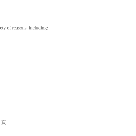
ty of reasons, including:
。
首頁