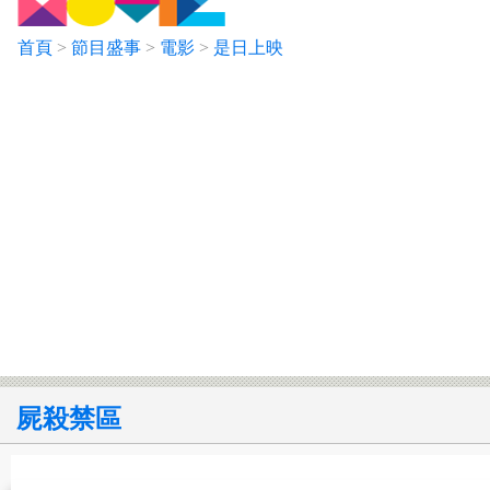
首頁
>
節目盛事
>
電影
>
是日上映
屍殺禁區