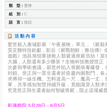
類 型：
驚悚
組 別：
C
語 言：
韓語
活 動 內 容
驚世殺入康城影展「午夜展映」單元，《屍殺
昊災難特技鉅獻，影后《屍戰朝鮮：雅信傳》全
遊戲》池昌旭領軍拯救人類避過喪屍浩劫！當
大腦，人類還有多少勝算？生物科技教授世正（
次參與學術會議，卻意外陷入喪屍病毒爆發，
封鎖。世正與一眾生還者於疫廈內困獸鬥，各
求搏得一線生機。怎料道高一尺，魔高一丈，
軍，共享感知智慧持續升級，竟能識穿人類求
究竟世正與生還者如何智破喪屍，阻止這場威
影滙戲院 5月28日 - 8月5日