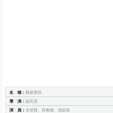
名 稱：
屍殺禁區
導 演：
延尚昊
演 員：
全智賢、具教煥、池昌旭