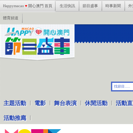
Happymacao
♥
開心澳門 首頁
生活快訊
節目盛事
時事新聞
外
體育頻道
|
|
|
|
主題活動
電影
舞台表演
休閒活動
活動直
|
活動推廌