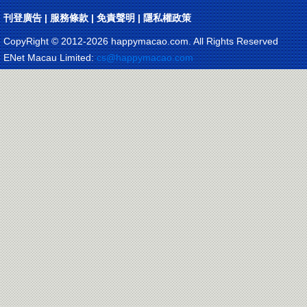
刊登廣告
|
服務條款
|
免責聲明
|
隱私權政策
CopyRight © 2012-
2026 happymacao.com. All Rights Reserved
ENet Macau Limited:
cs@happymacao.com