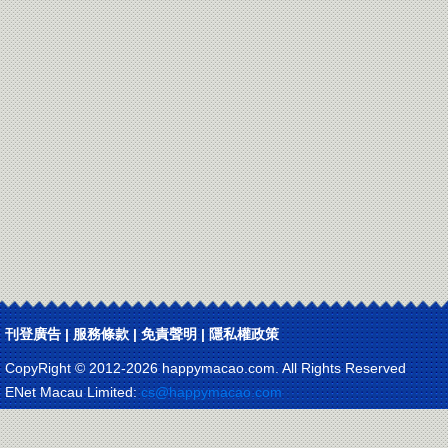
刊登廣告
|
服務條款
|
免責聲明
|
隱私權政策
CopyRight © 2012-
2026 happymacao.com. All Rights Reserved
ENet Macau Limited:
cs@happymacao.com