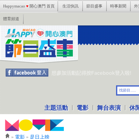
Happymacao
♥
開心澳門 首頁
生活快訊
節目盛事
時事新聞
外
體育頻道
想參加活動記得按Facebook登入啦!
|
|
|
主題活動
電影
舞台表演
休
»
電影
»
是日上映