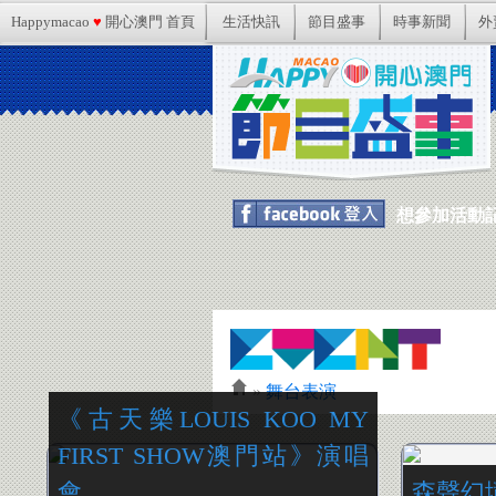
Happymacao
♥
開心澳門 首頁
生活快訊
節目盛事
時事新聞
外
想參加活動記得
»
舞台表演
《古天樂LOUIS KOO MY
FIRST SHOW澳門站》演唱
會
森聲幻