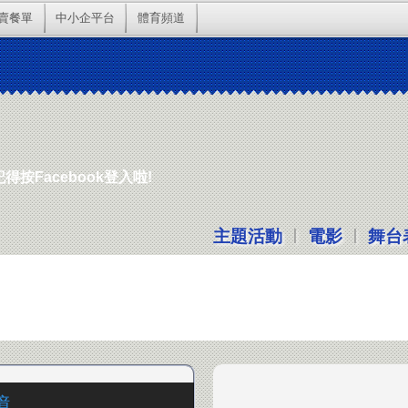
賣餐單
中小企平台
體育頻道
按Facebook登入啦!
|
|
主題活動
電影
舞台
境