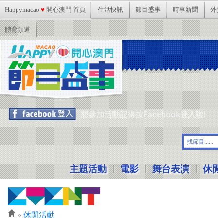
Happymacao
♥
開心澳門 首頁
生活快訊
節目盛事
時事新聞
外
體育頻道
想參加活動記得按Facebook登入啦!
|
|
|
主題活動
電影
舞台表演
休
»
休閒活動