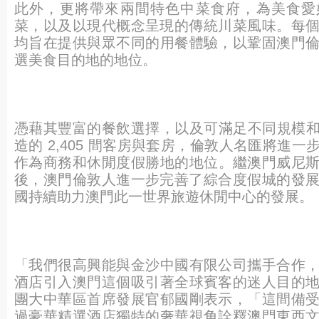
此外，
更將帶來兩間特色中菜食府，為美食愛
菜，
以及以現代概念呈現的傳統川菜風味。
每
均旨在提供與眾不同的用餐體驗，
以鞏固澳門
選美食目的地的地位。
憑藉其豐富的餐飲選擇，以及可滿足不同規模
造的 2,405 間客房與套房，倫敦人名匯將進
作為商務和休閒
度假勝地的地位。繼澳門威尼
後，
澳門倫敦人進一步完善了綜合度假城的發
國持續助力澳門此一世界旅遊休閒中心的發展。
「我們很高興能與金沙中國有限公司攜手合作
酒店引入澳門這個吸引著全球賓客的迷人目的
團大中華區首席發展官郁國剛表示，「
這間備
過豪華精選酒店獨特的奢華視角詮釋澳門東
西