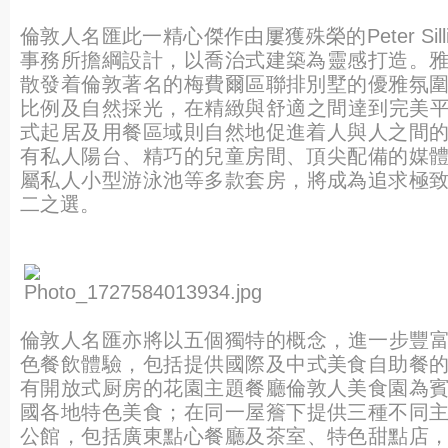
倫敦人名匯此一精心傑作由屢獲殊榮的Peter Silling &
事務所擔綱設計，以喬治式建築為靈感打造。
散發着倫敦著名的梅費爾區聯排別墅的優雅氛
比例及自然採光，在精緻與舒適之間達到完美
式起居及用餐區域則自然地促進着人與人之間
有私人陽台、精巧的兒童房間、頂尖配備的媒
屬私人小型游泳池等多款套房，
將成為追求極
二之選。
倫敦人名匯亦將以五個獨特的概念，進一步豐
色餐
飲體驗，包括提供國際及中式美食自助餐
有開放式
厨房的花園主題餐廳倫敦人美食園為
國各地特色美
食；在同一屋簷下提供三種不同
公館，
包括廣東點心餐廳及茶室、特色甜點店