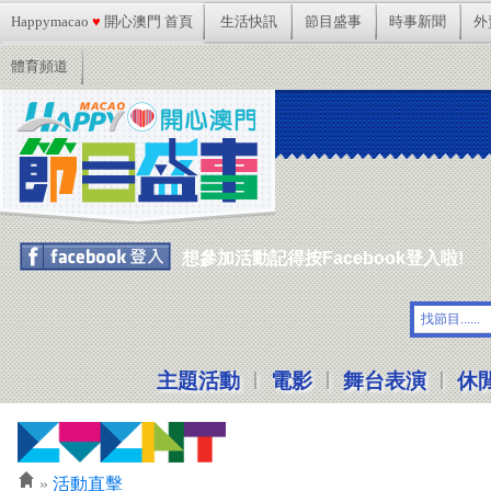
Happymacao
♥
開心澳門 首頁
生活快訊
節目盛事
時事新聞
外
體育頻道
想參加活動記得按Facebook登入啦!
|
|
|
主題活動
電影
舞台表演
休
»
活動直擊