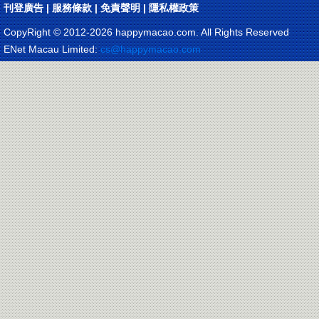
刊登廣告
|
服務條款
|
免責聲明
|
隱私權政策
CopyRight © 2012-
2026 happymacao.com. All Rights Reserved
ENet Macau Limited:
cs@happymacao.com