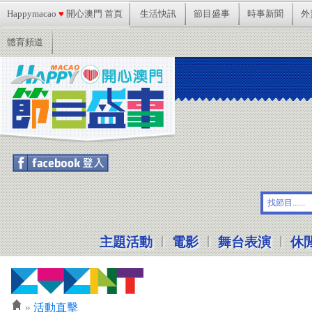
Happymacao
♥
開心澳門 首頁
生活快訊
節目盛事
時事新聞
外
體育頻道
想參加活動記得按Facebook登入啦!
|
|
|
主題活動
電影
舞台表演
休
»
活動直擊