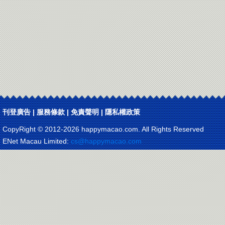
刊登廣告
|
服務條款
|
免責聲明
|
隱私權政策
CopyRight © 2012-
2026 happymacao.com. All Rights Reserved
ENet Macau Limited:
cs@happymacao.com