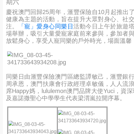
期六
慶祝澳門回歸25周年，滙豐保險自10月起推出
健康為主題的活動，旨在提升大眾對身心、社
注。
「寵」愛身心同樂日
活動今日上午於旅遊
場舉辦，吸引大量愛寵家庭前來參與，參加者
放鬆身心，享受人寵同樂的戶外時光，場面溫馨
同樂日由滙豐保險澳門區總監譚敏己，滙豐銀
周承恩，澳門扶康會行政經理卓敏儀，人人流
席Happy媽，lululemon澳門品牌大使Yuci，資深
及嘉諾撒聖心中學學生代表梁渭嵐拉開序幕。