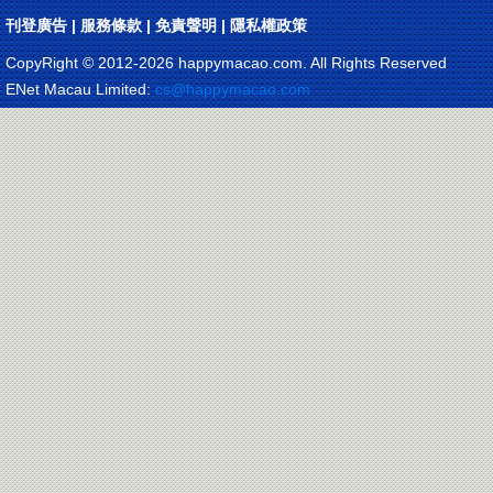
刊登廣告
|
服務條款
|
免責聲明
|
隱私權政策
CopyRight © 2012-
2026 happymacao.com. All Rights Reserved
ENet Macau Limited:
cs@happymacao.com