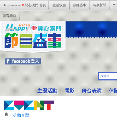
Happymacao
♥
開心澳門 首頁
生活快訊
節目盛事
時事新聞
外
體育頻道
想參加活動記得按Facebook登入啦!
|
|
|
主題活動
電影
舞台表演
休
»
活動直擊