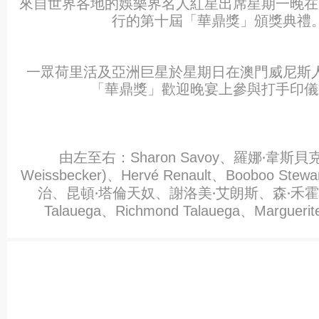
來自世界各地的娛樂界名人紅星出席星期一晚在
行的第十屆「華鼎獎」頒獎典禮
一眾荷里活及亞洲巨星於星期日在澳門威尼斯
「華鼎獎」歡迎晚宴上參與打手印儀
由左至右：
、羅娜‧韋斯貝
Sharon Savoy
、
、
Weissbecker)
Hervé Renault
Booboo Stewa
治、昆頓‧塔倫天奴、謝洛美‧艾朗斯、森‧禾
、
、
Talauega
Richmond Talauega
Marguerit