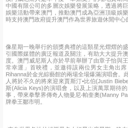
中國有限公司的多層次娛樂發展策略，
透過將
娛樂活動帶來澳門，
推動澳門成為亞洲頂級娛
時支持澳門政府提升澳門作為世界旅遊休閒中心
像星期一晚舉行的頒獎典禮的這類星光熠熠的
引國際媒體的廣泛報道及關注，
有助大大提升
度。
澳門威尼斯人亦於早前舉辦了由章子怡與
常幸運」
首映禮，並邀得該兩位男女主角出席
Rihanna
於金光綜藝館的兩場全場爆滿演唱會。
人將於不久的將來迎來賈斯汀•比伯(Justin Bieb
斯(Alicia Keys)的演唱會，以及上演萬眾期
事，
帶來拳擊界傳奇人物曼尼‧帕奎奧(Manny Pac
牌拳王鄒市明。