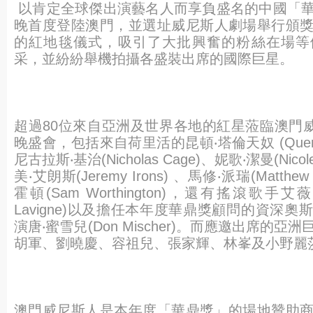
以肯定全球傑出演藝名人而享負盛名的中國「
晚首度登陸澳門，
並選址威尼斯人劇場舉行頒
的紅地毯儀式，
吸引了大批興奮的粉絲在場等
采，
並紛紛舉機拍攝各盛裝出席的國際巨星。
超過80位來自亞洲及世界各地的紅星蒞臨澳門
晚
盛會，包括來自荷里活的昆頓‧塔倫天奴 (Quentin 
尼古拉斯‧基治(Nicholas Cage)、妮歌‧潔曼(Nicol
美‧艾朗斯(Jeremy Irons) 、馬修‧派瑞(Matthew
霍頓(Sam Worthington)，還有搖滾歌手艾薇
Lavigne)以及擔任本年度華鼎獎顧問的資深奧
演唐‧蜜雪兒(Don Mischer)。而應邀出席的
胡軍、
劉曉慶、容祖兒、張家輝、林峯及小野麗
澳門威尼斯人是本年度「華鼎獎」的場地贊助