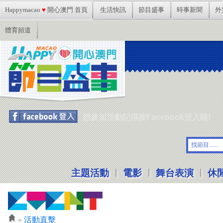
Happymacao
♥
開心澳門 首頁
生活快訊
節目盛事
時事新聞
外
體育頻道
想參加活動記得按Facebook登入啦!
|
|
|
主題活動
電影
舞台表演
休
»
活動直擊