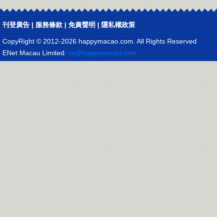
刊登廣告
|
服務條款
|
免責聲明
|
隱私權政策
CopyRight © 2012-
2026 happymacao.com. All Rights Reserved
ENet Macau Limited:
cs@happymacao.com