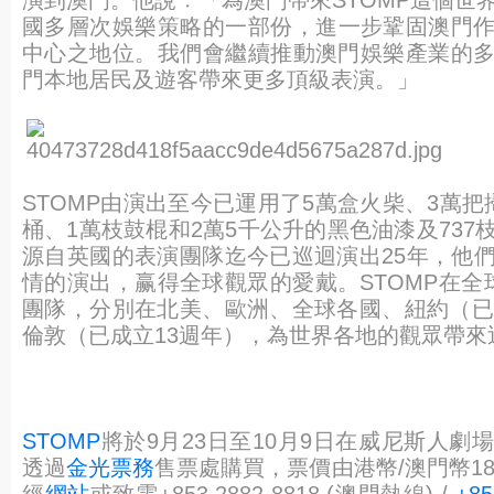
國多層次娛樂策略的一部份，
進一步鞏固澳門
中心之地位。我們會繼續推動澳門
娛樂產業的
門本地居民及遊客帶來更多頂級表演。
」
STOMP由演出至今已運用了5萬盒火柴、3萬把
桶、1萬枝鼓棍和2萬5千公升的黑色油漆及737
源自英國的表演團隊迄今已巡迴演出25年，
他
情的演出，赢得全球觀眾的愛戴。STOMP在
全
團隊，分別在北美、歐洲、全球各國、紐約（
已
倫敦（已成立13週年），
為世界各地的觀眾帶來
STOMP
將於9月23日至10月9日在威尼斯人劇
透過
金光票務
售票處購買，票價由港幣/澳門幣18
經
網站
或致電+853 2882 8818 (澳門熱線) /
+85