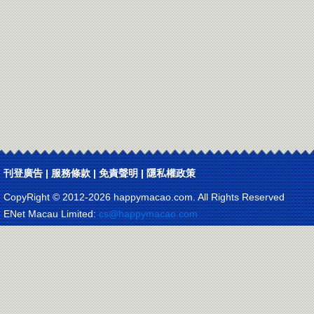
刊登廣告
|
服務條款
|
免責聲明
|
隱私權政策
CopyRight © 2012-
2026 happymacao.com. All Rights Reserved
ENet Macau Limited:
cs@happymacao.com