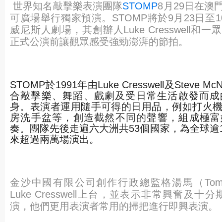
世界知名敲擊樂表演團隊
STOMP
8月29日在澳
可廣
場舉行獨家預演。STOMP將於9月23日至
威尼斯人劇場，其創辦人Luke Cresswell和
正式公演前讓觀眾感受強
勁澎湃的節拍。
STOMP於1991年由Luke Cresswell及Steve Mc
合敲擊樂、舞蹈、
戲劇及受日常生活啟發而成
身。
表演者運用隨手可得的日用品，例如打火
房洗手盆等，創造截然不同的聲響，組成極富
奏。
團隊先後走遍六大洲共53個國家，為全球逾1
來超過兩萬場演出。
金沙中國有限公司創作行政總監格湯馬（Tomos Gr
Luke Cresswell上台，並表示非常興奮及十分
演，他們更用表演者常用的掃把進行即興表演。