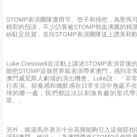
STOMP表演團隊運用竿、管子和掃把，
為聖馬
精彩的預演，不少訪客被STOMP熱血沸
騰的精
紛駐足欣賞，並向STOMP表演團隊送上
讚美和
Luke Cresswell在活動上講述STOMP表演背
能把STOMP這個世界級表演帶來澳門，感到非
澳門威尼斯人劇場的演出機會。Luke說﹕「
非
行表演。
節奏感和幽默感在日常生活中無處不
球的哪一處，
我們都設法以刺激有趣的形式帶
眾。」
另外，格湯馬亦表示十分高興能夠引入這個節拍強
演到澳門。他說﹕「為澳門帶來STOMP這個世