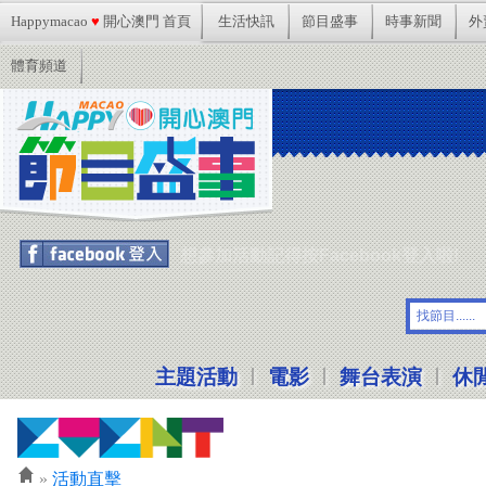
Happymacao
♥
開心澳門 首頁
生活快訊
節目盛事
時事新聞
外
體育頻道
想參加活動記得按Facebook登入啦!
|
|
|
主題活動
電影
舞台表演
休
»
活動直擊