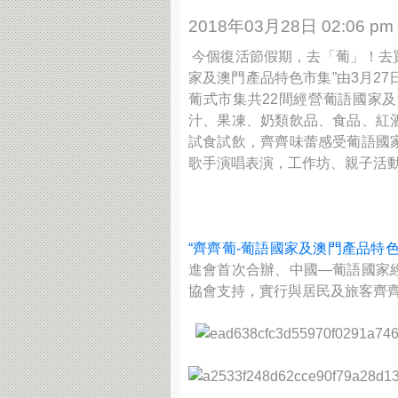
2018年03月28日 02:06 pm
今個復活節假期，去「葡」！去買
家及澳門產品特色市集”由3月2
葡式市集共22間經營葡語國家
汁、果凍、奶類飲品、食品、紅
試食試飲，齊齊
味蕾感受葡語國
歌手演唱表演，工作坊、親子活
“齊齊葡-葡語國家及澳門產品特色
進會首次合辦、中國—葡語國家
協會支持，
實行與居民及旅客齊