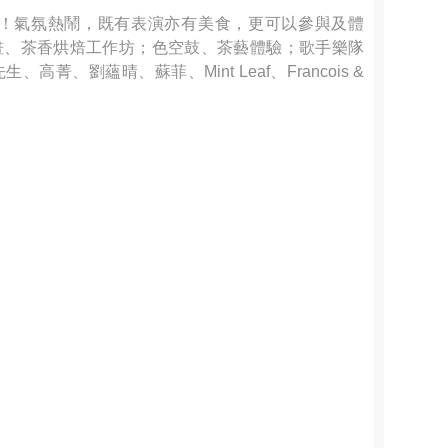
！氣氛熱鬧，既有表演亦有美食，更可以參與及體
磚畫、茶香烘焙工作坊；色空鼓、茶藝體驗；歌手樂隊
高菁、劉蘊晴、蘇菲、Mint Leaf、Francois &