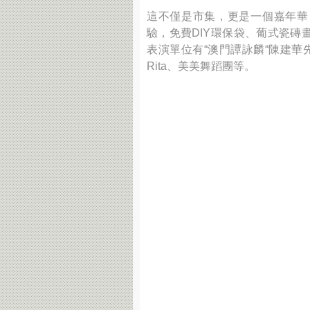
這不僅是市集，更是一個嘉年華
驗，免費DIY環保袋、葡式瓷
表演單位有“澳門譚詠麟“陳建華先生、
Rita、美美舞蹈團等。