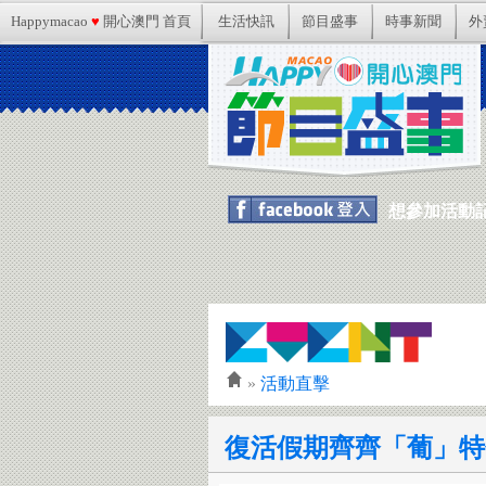
Happymacao
♥
開心澳門 首頁
生活快訊
節目盛事
時事新聞
外
想參加活動記得
»
活動直擊
復活假期齊齊「葡」特