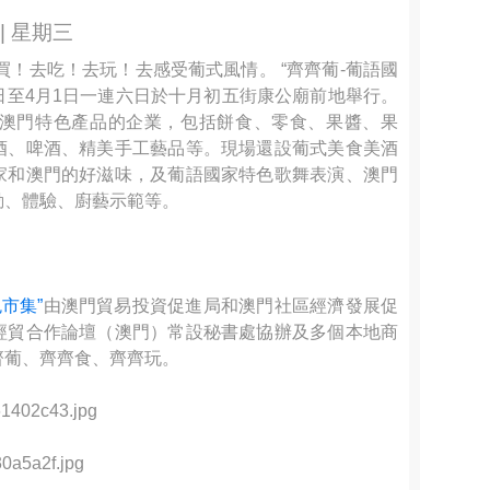
 | 星期三
！去吃！去玩！去感受葡式風情。 “齊齊葡-葡語國
7日至4月1日一連六日於十月初五街康公廟前地舉行。
及澳門特色產品的企業，包括餅食、零食、果醬、果
酒、啤酒、精美手工藝品等。現場還設葡式美食美酒
家和澳門的好滋味，及葡語國家特色歌舞表演、澳門
動、體驗、廚藝示範等
。
市集”
由澳門貿易投資促進局和澳門社區經濟發展促
經貿合作論壇（澳門）常設秘書處協辦及多個本地商
齊葡、齊齊食、齊齊玩。