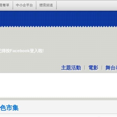
賣餐單
中小企平台
體育頻道
按Facebook登入啦!
|
|
主題活動
電影
舞台
色市集