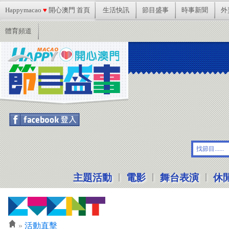
Happymacao
♥
開心澳門 首頁
生活快訊
節目盛事
時事新聞
外
體育頻道
想參加活動記得按Facebook登入啦!
|
|
|
主題活動
電影
舞台表演
休
»
活動直擊