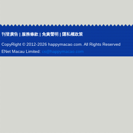
刊登廣告
|
服務條款
|
免責聲明
|
隱私權政策
CopyRight © 2012-
2026 happymacao.com. All Rights Reserved
ENet Macau Limited:
cs@happymacao.com