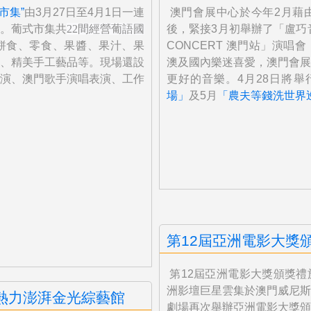
市集”
由3月27日至4月1日一連
澳門會展中心於今年2月藉
。葡式市集共
22間經營葡語國
後，緊接3月初舉辦了「盧巧音Candy
餅食、零食、果醬、果汁、果
CONCERT 澳門站」演
、精美手工藝品等。現場還設
澳及國內樂迷喜愛，澳門會展
演、澳門歌手演唱表演、工作
更好的音樂。4月28日將舉
場」
及5月
「農夫等錢洗世界
第12屆亞洲電影大獎
第12屆亞洲電影大獎頒獎
洲影壇巨星雲集於澳門威尼斯
熱力澎湃金光綜藝館
劇場再次舉辦亞洲電影大獎頒