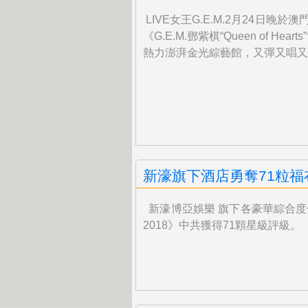
LIVE女王G.E.M.2月24日晚
《G.E.M.鄧紫棋“Queen of He
熱力澎湃金光綜藝館，又彈又唱又
新濠旗下酒店勇奪71粒福
新濠博亞娛樂 旗下各豪華綜合度
2018》中共獲得
71顆星級評級。