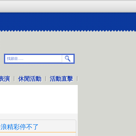
|
|
|
表演
休閒活動
活動直擊
接浪精彩停不了