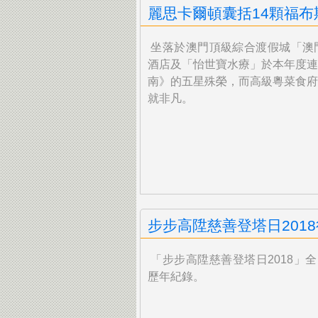
麗思卡爾頓囊括14顆福布
坐落於澳門頂級綜合渡假城「澳
酒店及「怡世寶水療」於本年度
南》的五星殊榮，而高級粵菜食府
就非凡。
步步高陞慈善登塔日201
「步步高陞慈善登塔日2018」全日
歷年紀錄。