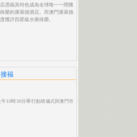
店憑藉其特色成為全球唯一一間獲
殊榮的康萊德酒店。而澳門康萊德
度獲評四星級水療殊榮。
春接福
上午
10
時
30
分舉行
點晴儀式與澳門市