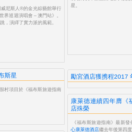
星。
於澳門威尼斯人®的金光綜藝館舉行
arts”世界巡迴演唱會 – 澳門站》。
跳，演繹了實力派的風範。
布斯星
勵宮酒店獲携程2017
假村項目於《福布斯旅遊指南
康萊德連續四年膺《
店殊榮
《福布斯旅遊指南》最新發
心康萊
德酒店
繼去年後第四度