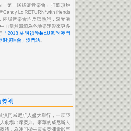
由「第一屆搖滾音樂會」打嚮頭炮
 Lo RETURN*with friends
唱會，兩場音樂會均反應熱烈，深受港
中心當然繼續為各地樂迷帶來更多
行
「2018 林明禎#Me&U派對澳門
巡迴演唱會」澳門站
。
頒獎禮
禮於澳門威尼斯人盛大舉行，
一眾亞
人劇場出席慶典。豪華的威尼斯
人
獎禮，
為澳門帶來眾多亞洲電影巨