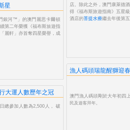
斯星
店。
除此之外，澳門康萊德酒
得《
福布斯旅遊指南》五星級
酒店的
菩
提水療
繼去年後第五
門銀河™」
的澳門麗思卡爾頓
連續第二年榮獲《
福布斯旅遊指
「麗軒」亦首奪四星
榮譽，成
漁人碼頭瑞龍醒獅迎
8行大運人數歷年之冠
澳門漁人碼頭剛於大年初四
民及
遊客拜年。
總參加人數為2,500人， 破