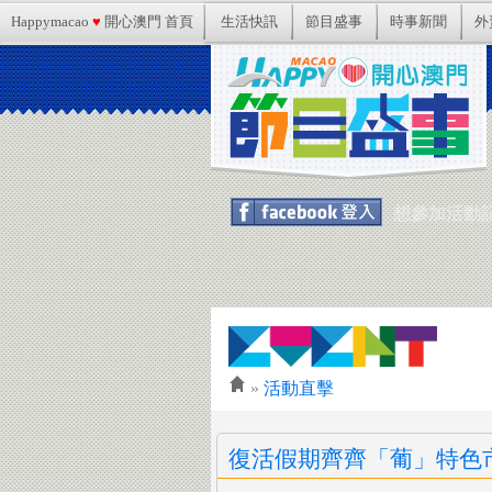
Happymacao
♥
開心澳門 首頁
生活快訊
節目盛事
時事新聞
外
想參加活動記得
»
活動直擊
復活假期齊齊「葡」特色