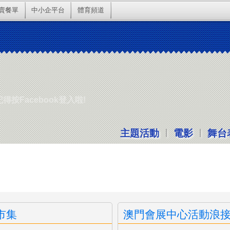
賣餐單
中小企平台
體育頻道
按Facebook登入啦!
|
|
主題活動
電影
舞台
市集
澳門會展中心活動浪